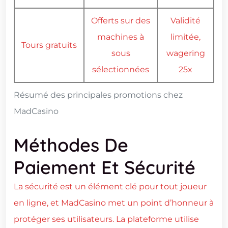
Offerts sur des
Validité
machines à
limitée,
Tours gratuits
sous
wagering
sélectionnées
25x
Résumé des principales promotions chez
MadCasino
Méthodes De
Paiement Et Sécurité
La sécurité est un élément clé pour tout joueur
en ligne, et MadCasino met un point d’honneur à
protéger ses utilisateurs. La plateforme utilise