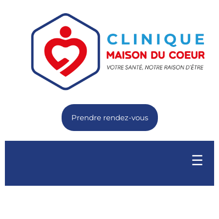
Prendre rendez-vous
☰