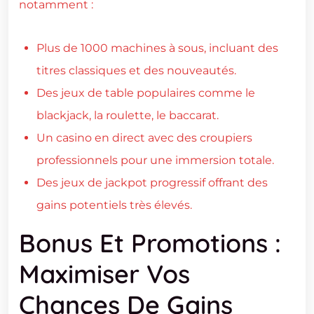
notamment :
Plus de 1000 machines à sous, incluant des
titres classiques et des nouveautés.
Des jeux de table populaires comme le
blackjack, la roulette, le baccarat.
Un casino en direct avec des croupiers
professionnels pour une immersion totale.
Des jeux de jackpot progressif offrant des
gains potentiels très élevés.
Bonus Et Promotions :
Maximiser Vos
Chances De Gains