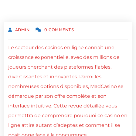
ADMIN
0 COMMENTS
Le secteur des casinos en ligne connaît une
croissance exponentielle, avec des millions de
joueurs cherchant des plateformes fiables,
divertissantes et innovantes. Parmi les
nombreuses options disponibles, MadCasino se
démarque par son offre complète et son
interface intuitive. Cette revue détaillée vous
permettra de comprendre pourquoi ce casino en
ligne attire autant d’adeptes et comment il se
positionne face à la concurrence.