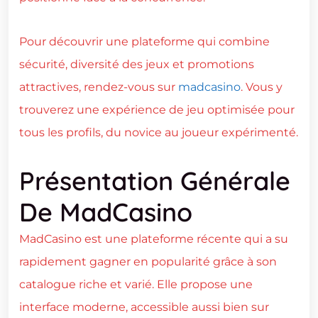
Pour découvrir une plateforme qui combine
sécurité, diversité des jeux et promotions
attractives, rendez-vous sur
madcasino
. Vous y
trouverez une expérience de jeu optimisée pour
tous les profils, du novice au joueur expérimenté.
Présentation Générale
De MadCasino
MadCasino est une plateforme récente qui a su
rapidement gagner en popularité grâce à son
catalogue riche et varié. Elle propose une
interface moderne, accessible aussi bien sur