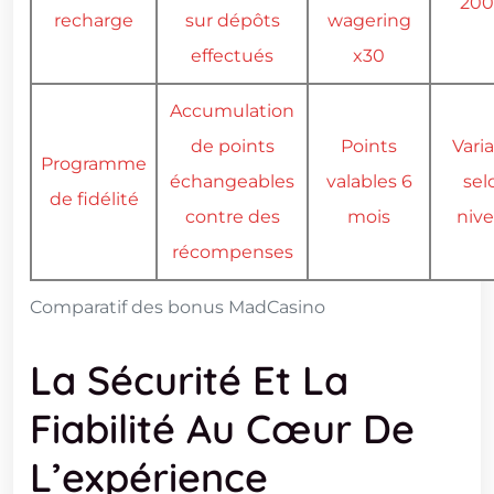
200
recharge
sur dépôts
wagering
effectués
x30
Accumulation
de points
Points
Vari
Programme
échangeables
valables 6
sel
de fidélité
contre des
mois
niv
récompenses
Comparatif des bonus MadCasino
La Sécurité Et La
Fiabilité Au Cœur De
L’expérience