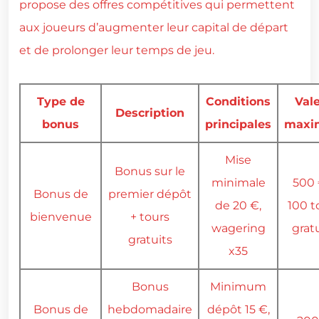
propose des offres compétitives qui permettent
aux joueurs d’augmenter leur capital de départ
et de prolonger leur temps de jeu.
Type de
Conditions
Val
Description
bonus
principales
maxi
Mise
Bonus sur le
minimale
500 
Bonus de
premier dépôt
de 20 €,
100 t
bienvenue
+ tours
wagering
grat
gratuits
x35
Bonus
Minimum
Bonus de
hebdomadaire
dépôt 15 €,