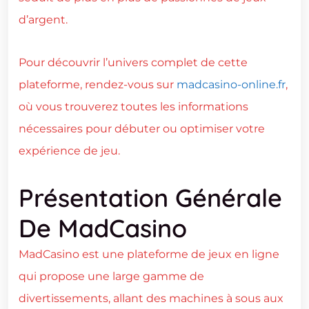
d’argent.
Pour découvrir l’univers complet de cette
plateforme, rendez-vous sur
madcasino-online.fr
,
où vous trouverez toutes les informations
nécessaires pour débuter ou optimiser votre
expérience de jeu.
Présentation Générale
De MadCasino
MadCasino est une plateforme de jeux en ligne
qui propose une large gamme de
divertissements, allant des machines à sous aux