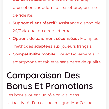
promotions hebdomadaires et programme
de fidélité.
Support client réactif :
Assistance disponible
24/7 via chat en direct et email.
Options de paiement sécurisées :
Multiples
méthodes adaptées aux joueurs français.
Compatibilité mobile :
Jouez facilement sur
smartphone et tablette sans perte de qualité.
Comparaison Des
Bonus Et Promotions
Les bonus jouent un rôle crucial dans
l’attractivité d’un casino en ligne. MadCasino