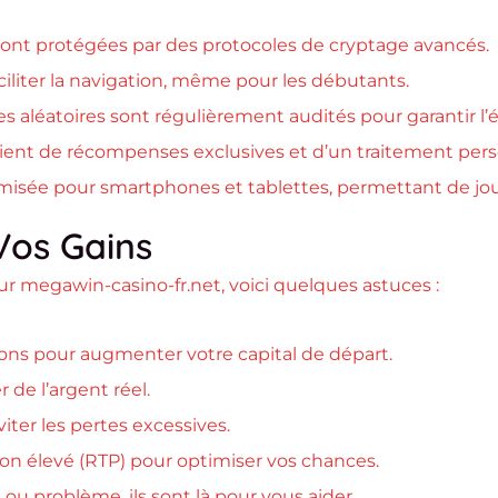
sont protégées par des protocoles de cryptage avancés.
ciliter la navigation, même pour les débutants.
aléatoires sont régulièrement audités pour garantir l’é
cient de récompenses exclusives et d’un traitement pers
misée pour smartphones et tablettes, permettant de jou
Vos Gains
sur megawin-casino-fr.net, voici quelques astuces :
ons pour augmenter votre capital de départ.
de l’argent réel.
ter les pertes excessives.
ion élevé (RTP) pour optimiser vos chances.
 ou problème, ils sont là pour vous aider.