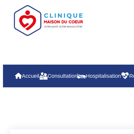
Accueil
Consultation
Hospitalisation
R