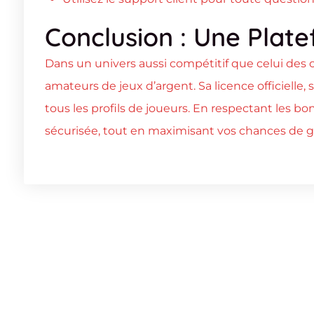
Conclusion : Une Plat
Dans un univers aussi compétitif que celui des
amateurs de jeux d’argent. Sa licence officielle, 
tous les profils de joueurs. En respectant les 
sécurisée, tout en maximisant vos chances de g