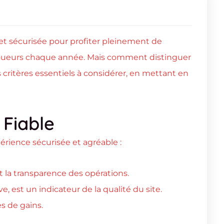
e et sécurisée pour profiter pleinement de
de joueurs chaque année. Mais comment distinguer
s critères essentiels à considérer, en mettant en
 Fiable
érience sécurisée et agréable :
t la transparence des opérations.
e, est un indicateur de la qualité du site.
s de gains.