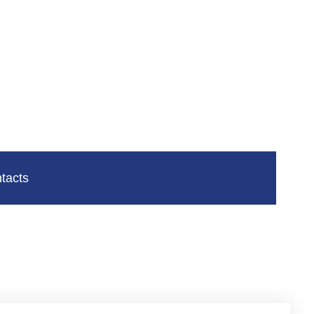
tacts