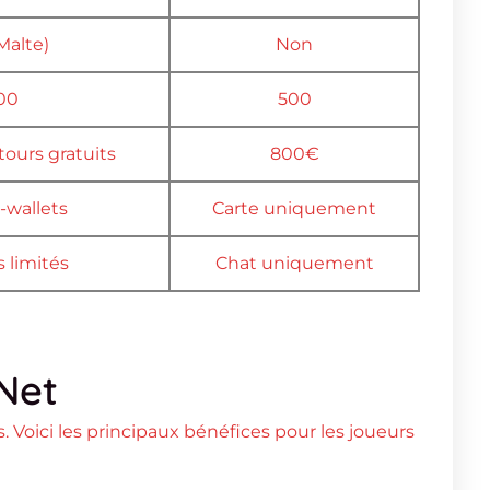
Malte)
Non
00
500
tours gratuits
800€
e-wallets
Carte uniquement
s limités
Chat uniquement
net
 Voici les principaux bénéfices pour les joueurs