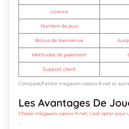
Licence
Nombre de jeux
Bonus de bienvenue
Jusqu
Méthodes de paiement
Support client
Comparatif entre megawin-casino-fr.net et autr
Les Avantages De Jou
Choisir megawin-casino-fr.net, c’est opter pour 
: