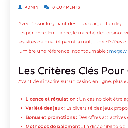
ADMIN
0 COMMENTS
Avec l’essor fulgurant des jeux d’argent en ligne
l’expérience. En France, le marché des casinos 
les sites de qualité parmi la multitude d’offres 
lumière une référence incontournable :
megawin
Les Critères Clés Pour
Avant de s’inscrire sur un casino en ligne, plus
Licence et régulation :
Un casino doit être ag
Variété des jeux :
La diversité des jeux propos
Bonus et promotions :
Des offres attractive
Méthodes de paiement :
La disponibilité de 