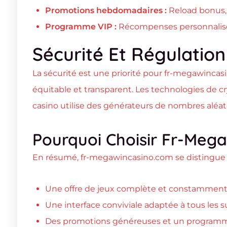
Promotions hebdomadaires :
Reload bonus, 
Programme VIP :
Récompenses personnalisée
Sécurité Et Régulatio
La sécurité est une priorité pour fr-megawinca
équitable et transparent. Les technologies de cr
casino utilise des générateurs de nombres aléatoir
Pourquoi Choisir Fr-Meg
En résumé, fr-megawincasino.com se distingue 
Une offre de jeux complète et constamment 
Une interface conviviale adaptée à tous les s
Des promotions généreuses et un programme 