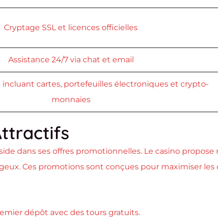
Cryptage SSL et licences officielles
Assistance 24/7 via chat et email
 incluant cartes, portefeuilles électroniques et crypto-
monnaies
ttractifs
side dans ses offres promotionnelles. Le casino propos
ageux. Ces promotions sont conçues pour maximiser les 
emier dépôt avec des tours gratuits.