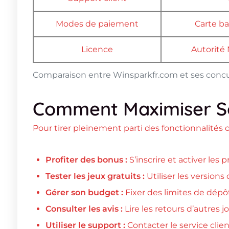
Modes de paiement
Carte ba
Licence
Autorité 
Comparaison entre Winsparkfr.com et ses conc
Comment Maximiser So
Pour tirer pleinement parti des fonctionnalités o
Profiter des bonus :
S’inscrire et activer les
Tester les jeux gratuits :
Utiliser les versions
Gérer son budget :
Fixer des limites de dépôt
Consulter les avis :
Lire les retours d’autres j
Utiliser le support :
Contacter le service cli