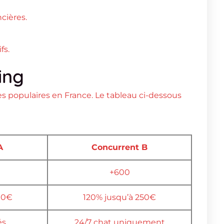
cières.
fs.
ing
es populaires en France. Le tableau ci-dessous
A
Concurrent B
+600
00€
120% jusqu’à 250€
és
24/7 chat uniquement