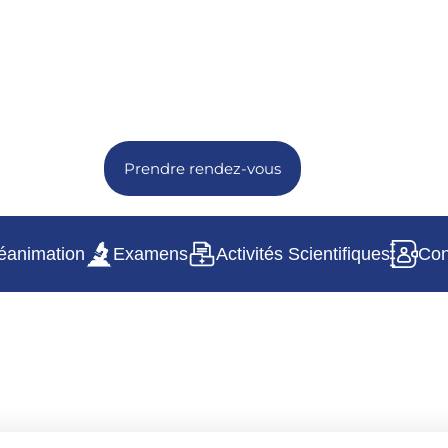
Prendre rendez-vous
éanimation
Examens
Activités Scientifiques
Con