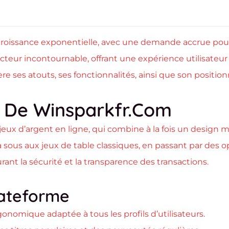
croissance exponentielle, avec une demande accrue pour
ur incontournable, offrant une expérience utilisateur r
ère ses atouts, ses fonctionnalités, ainsi que son positi
e De Winsparkfr.com
ux d’argent en ligne, qui combine à la fois un design mo
us aux jeux de table classiques, en passant par des optio
ant la sécurité et la transparence des transactions.
lateforme
onomique adaptée à tous les profils d’utilisateurs.