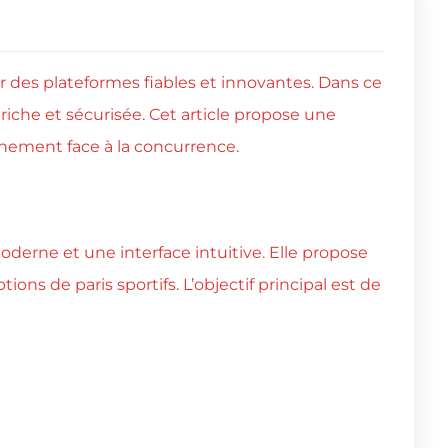
 des plateformes fiables et innovantes. Dans ce
iche et sécurisée. Cet article propose une
onnement face à la concurrence.
derne et une interface intuitive. Elle propose
ns de paris sportifs. L’objectif principal est de