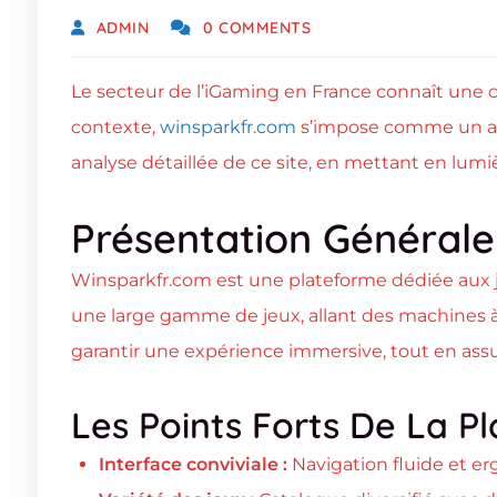
ADMIN
0 COMMENTS
Le secteur de l’iGaming en France connaît une 
contexte,
winsparkfr.com
s’impose comme un acte
analyse détaillée de ce site, en mettant en lumi
Présentation Général
Winsparkfr.com est une plateforme dédiée aux je
une large gamme de jeux, allant des machines à so
garantir une expérience immersive, tout en assur
Les Points Forts De La P
Interface conviviale :
Navigation fluide et erg