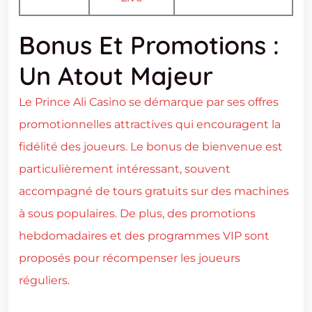
Bonus Et Promotions :
Un Atout Majeur
Le Prince Ali Casino se démarque par ses offres
promotionnelles attractives qui encouragent la
fidélité des joueurs. Le bonus de bienvenue est
particulièrement intéressant, souvent
accompagné de tours gratuits sur des machines
à sous populaires. De plus, des promotions
hebdomadaires et des programmes VIP sont
proposés pour récompenser les joueurs
réguliers.