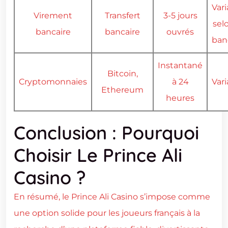
Vari
Virement
Transfert
3-5 jours
selo
bancaire
bancaire
ouvrés
ban
Instantané
Bitcoin,
Cryptomonnaies
à 24
Vari
Ethereum
heures
Conclusion : Pourquoi
Choisir Le Prince Ali
Casino ?
En résumé, le Prince Ali Casino s’impose comme
une option solide pour les joueurs français à la