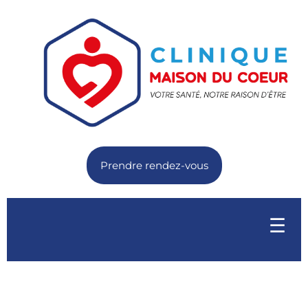
Prendre rendez-vous
☰