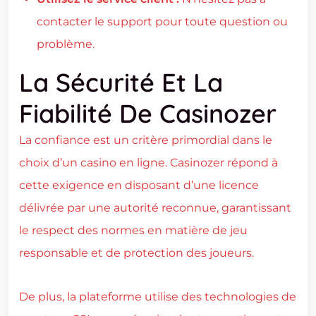
contacter le support pour toute question ou
problème.
La Sécurité Et La
Fiabilité De Casinozer
La confiance est un critère primordial dans le
choix d’un casino en ligne. Casinozer répond à
cette exigence en disposant d’une licence
délivrée par une autorité reconnue, garantissant
le respect des normes en matière de jeu
responsable et de protection des joueurs.
De plus, la plateforme utilise des technologies de