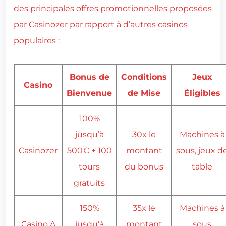
des principales offres promotionnelles proposées
par Casinozer par rapport à d’autres casinos
populaires :
Bonus de
Conditions
Jeux
Casino
Bienvenue
de Mise
Éligibles
100%
jusqu’à
30x le
Machines à
Casinozer
500€ + 100
montant
sous, jeux d
tours
du bonus
table
gratuits
150%
35x le
Machines à
Casino A
jusqu’à
montant
sous