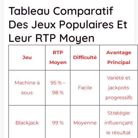
Tableau Comparatif
Des Jeux Populaires Et
Leur RTP Moyen
RTP
Avantage
Jeu
Difficulté
Moyen
Principal
Variété et
Machine à
95 % –
Facile
jackpots
sous
98 %
progressifs
Stratégie
Blackjack
99 %
Moyenne
influençant
le résultat