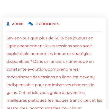
ADMIN
0 COMMENTS
Saviez-vous que plus de 60 % des joueurs en
ligne abandonnent leurs sessions sans avoir
exploité pleinement les bonus et stratégies
disponibles ? Dans un univers numérique en
constante évolution, comprendre les
mécanismes des casinos en ligne est devenu
indispensable pour optimiser ses chances de
gains. Cet article vous guide à travers les
meilleures pratiques, les risques à anticiper, et les
ressources incontournables pour jouer