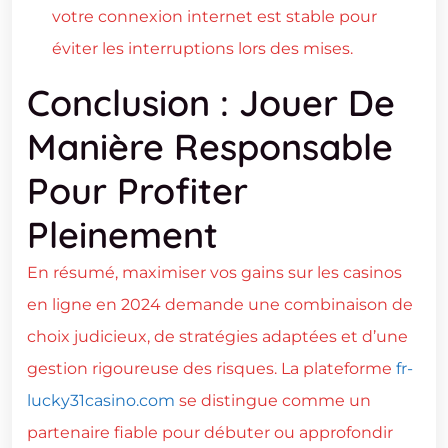
votre connexion internet est stable pour
éviter les interruptions lors des mises.
Conclusion : Jouer De
Manière Responsable
Pour Profiter
Pleinement
En résumé, maximiser vos gains sur les casinos
en ligne en 2024 demande une combinaison de
choix judicieux, de stratégies adaptées et d’une
gestion rigoureuse des risques. La plateforme
fr-
lucky31casino.com
se distingue comme un
partenaire fiable pour débuter ou approfondir