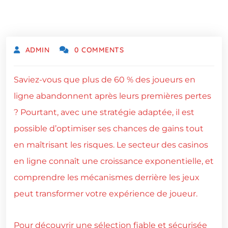
ADMIN
0 COMMENTS
Saviez-vous que plus de 60 % des joueurs en
ligne abandonnent après leurs premières pertes
? Pourtant, avec une stratégie adaptée, il est
possible d’optimiser ses chances de gains tout
en maîtrisant les risques. Le secteur des casinos
en ligne connaît une croissance exponentielle, et
comprendre les mécanismes derrière les jeux
peut transformer votre expérience de joueur.
Pour découvrir une sélection fiable et sécurisée