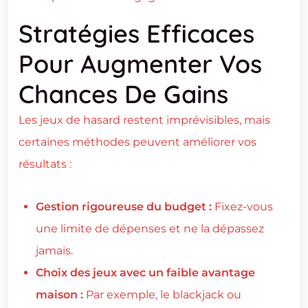
Stratégies Efficaces
Pour Augmenter Vos
Chances De Gains
Les jeux de hasard restent imprévisibles, mais
certaines méthodes peuvent améliorer vos
résultats :
Gestion rigoureuse du budget :
Fixez-vous
une limite de dépenses et ne la dépassez
jamais.
Choix des jeux avec un faible avantage
maison :
Par exemple, le blackjack ou