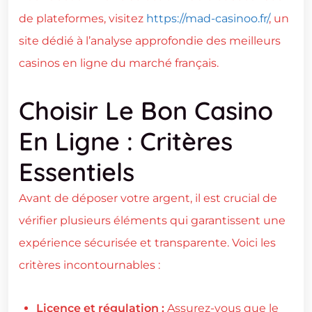
de plateformes, visitez
https://mad-casinoo.fr/
, un
site dédié à l’analyse approfondie des meilleurs
casinos en ligne du marché français.
Choisir Le Bon Casino
En Ligne : Critères
Essentiels
Avant de déposer votre argent, il est crucial de
vérifier plusieurs éléments qui garantissent une
expérience sécurisée et transparente. Voici les
critères incontournables :
Licence et régulation :
Assurez-vous que le