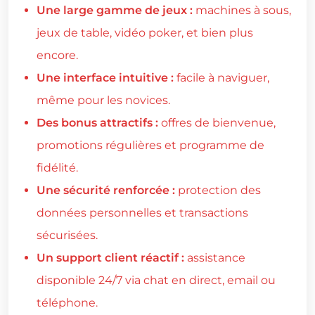
Une large gamme de jeux :
machines à sous,
jeux de table, vidéo poker, et bien plus
encore.
Une interface intuitive :
facile à naviguer,
même pour les novices.
Des bonus attractifs :
offres de bienvenue,
promotions régulières et programme de
fidélité.
Une sécurité renforcée :
protection des
données personnelles et transactions
sécurisées.
Un support client réactif :
assistance
disponible 24/7 via chat en direct, email ou
téléphone.