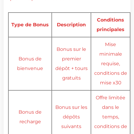
Conditions
Type de Bonus
Description
principales
Mise
Bonus sur le
minimale
Bonus de
premier
requise,
bienvenue
dépôt + tours
conditions de
gratuits
mise x30
Offre limitée
Bonus sur les
dans le
Bonus de
dépôts
temps,
recharge
suivants
conditions de