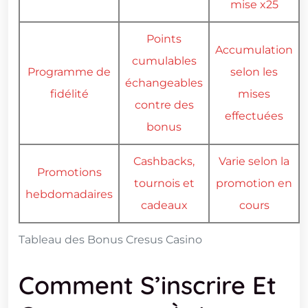
mise x25
Points
Accumulation
cumulables
Programme de
selon les
échangeables
fidélité
mises
contre des
effectuées
bonus
Cashbacks,
Varie selon la
Promotions
tournois et
promotion en
hebdomadaires
cadeaux
cours
Tableau des Bonus Cresus Casino
Comment S’inscrire Et