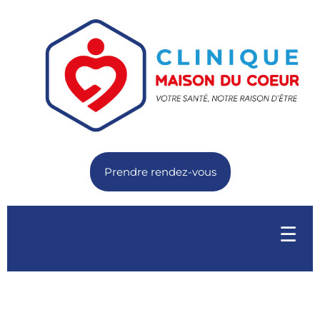
Prendre rendez-vous
☰