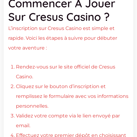
Commencer À Jouer
Sur Cresus Casino ?
L’inscription sur Cresus Casino est simple et
rapide. Voici les étapes à suivre pour débuter
votre aventure :
Rendez-vous sur le site officiel de Cresus
Casino.
Cliquez sur le bouton d’inscription et
remplissez le formulaire avec vos informations
personnelles.
Validez votre compte via le lien envoyé par
email.
Effectuez votre premier dépôt en choisissant