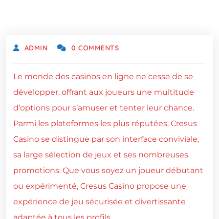
ADMIN
0 COMMENTS
Le monde des casinos en ligne ne cesse de se
développer, offrant aux joueurs une multitude
d’options pour s’amuser et tenter leur chance.
Parmi les plateformes les plus réputées, Cresus
Casino se distingue par son interface conviviale,
sa large sélection de jeux et ses nombreuses
promotions. Que vous soyez un joueur débutant
ou expérimenté, Cresus Casino propose une
expérience de jeu sécurisée et divertissante
adaptée à tous les profils.