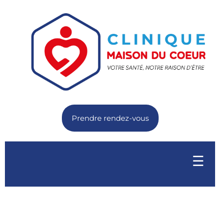
Prendre rendez-vous
☰