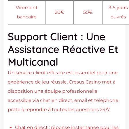
Virement
3-5 jours
20€
50€
bancaire
ouvrés
Support Client : Une
Assistance Réactive Et
Multicanal
Un service client efficace est essentiel pour une
expérience de jeu réussie. Cresus Casino met à
disposition une équipe professionnelle
accessible via chat en direct, email et téléphone,
prête à répondre à toutes les questions 24/7.
Chat en direct : réponse instantanée pour les