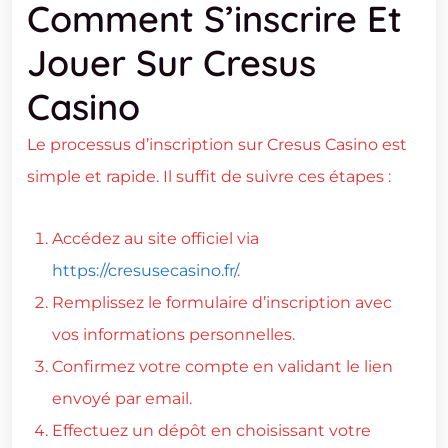
Comment S’inscrire Et
Jouer Sur Cresus
Casino
Le processus d’inscription sur Cresus Casino est
simple et rapide. Il suffit de suivre ces étapes :
Accédez au site officiel via
https://cresusecasino.fr/
.
Remplissez le formulaire d’inscription avec
vos informations personnelles.
Confirmez votre compte en validant le lien
envoyé par email.
Effectuez un dépôt en choisissant votre