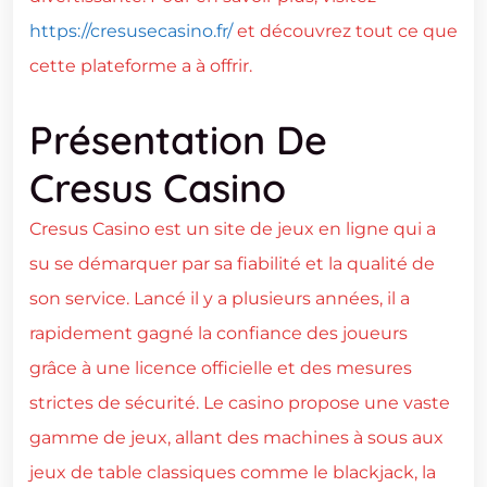
https://cresusecasino.fr/
et découvrez tout ce que
cette plateforme a à offrir.
Présentation De
Cresus Casino
Cresus Casino est un site de jeux en ligne qui a
su se démarquer par sa fiabilité et la qualité de
son service. Lancé il y a plusieurs années, il a
rapidement gagné la confiance des joueurs
grâce à une licence officielle et des mesures
strictes de sécurité. Le casino propose une vaste
gamme de jeux, allant des machines à sous aux
jeux de table classiques comme le blackjack, la