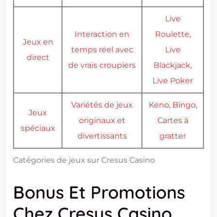
Live
Interaction en
Roulette,
Jeux en
temps réel avec
Live
direct
de vrais croupiers
Blackjack,
Live Poker
Variétés de jeux
Keno, Bingo,
Jeux
originaux et
Cartes à
spéciaux
divertissants
gratter
Catégories de jeux sur Cresus Casino
Bonus Et Promotions
Chez Cresus Casino