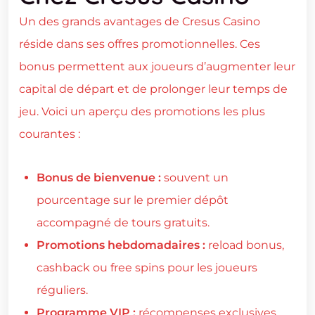
Un des grands avantages de Cresus Casino
réside dans ses offres promotionnelles. Ces
bonus permettent aux joueurs d’augmenter leur
capital de départ et de prolonger leur temps de
jeu. Voici un aperçu des promotions les plus
courantes :
Bonus de bienvenue :
souvent un
pourcentage sur le premier dépôt
accompagné de tours gratuits.
Promotions hebdomadaires :
reload bonus,
cashback ou free spins pour les joueurs
réguliers.
Programme VIP :
récompenses exclusives,