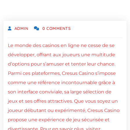
ADMIN
0 COMMENTS
Le monde des casinos en ligne ne cesse de se
développer, offrant aux joueurs une multitude
d’options pour s’amuser et tenter leur chance.
Parmi ces plateformes, Cresus Casino s’impose
comme une référence incontournable grâce à
son interface conviviale, sa large sélection de
jeux et ses offres attractives. Que vous soyez un
joueur débutant ou expérimenté, Cresus Casino
propose une expérience de jeu sécurisée et
divertissante. Pour en savoir plus, visitez