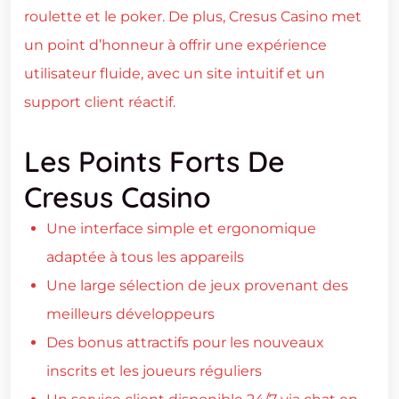
roulette et le poker. De plus, Cresus Casino met
un point d’honneur à offrir une expérience
utilisateur fluide, avec un site intuitif et un
support client réactif.
Les Points Forts De
Cresus Casino
Une interface simple et ergonomique
adaptée à tous les appareils
Une large sélection de jeux provenant des
meilleurs développeurs
Des bonus attractifs pour les nouveaux
inscrits et les joueurs réguliers