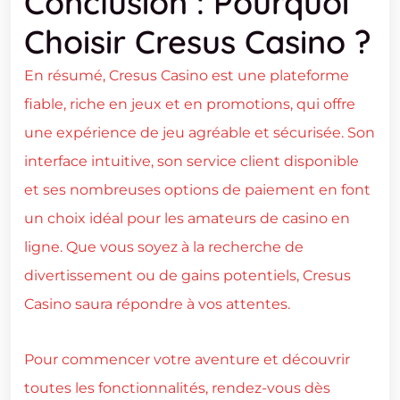
Conclusion : Pourquoi
Choisir Cresus Casino ?
En résumé, Cresus Casino est une plateforme
fiable, riche en jeux et en promotions, qui offre
une expérience de jeu agréable et sécurisée. Son
interface intuitive, son service client disponible
et ses nombreuses options de paiement en font
un choix idéal pour les amateurs de casino en
ligne. Que vous soyez à la recherche de
divertissement ou de gains potentiels, Cresus
Casino saura répondre à vos attentes.
Pour commencer votre aventure et découvrir
toutes les fonctionnalités, rendez-vous dès