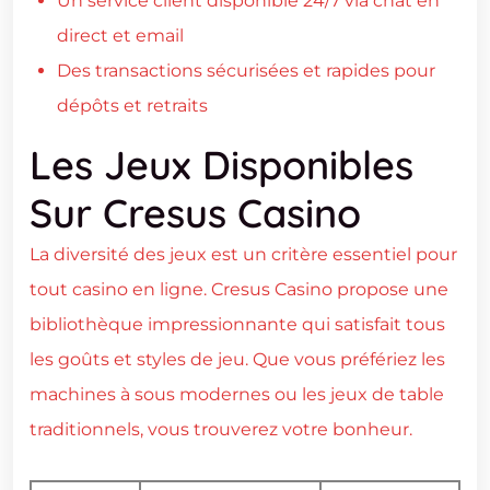
Un service client disponible 24/7 via chat en
direct et email
Des transactions sécurisées et rapides pour
dépôts et retraits
Les Jeux Disponibles
Sur Cresus Casino
La diversité des jeux est un critère essentiel pour
tout casino en ligne. Cresus Casino propose une
bibliothèque impressionnante qui satisfait tous
les goûts et styles de jeu. Que vous préfériez les
machines à sous modernes ou les jeux de table
traditionnels, vous trouverez votre bonheur.