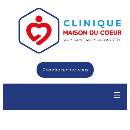
Prendre rendez-vous
☰