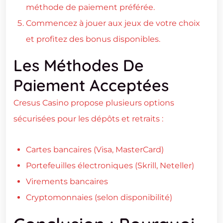
méthode de paiement préférée.
Commencez à jouer aux jeux de votre choix
et profitez des bonus disponibles.
Les Méthodes De
Paiement Acceptées
Cresus Casino propose plusieurs options
sécurisées pour les dépôts et retraits :
Cartes bancaires (Visa, MasterCard)
Portefeuilles électroniques (Skrill, Neteller)
Virements bancaires
Cryptomonnaies (selon disponibilité)