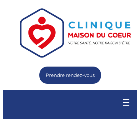
Prendre rendez-vous
☰