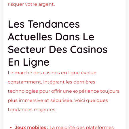
risquer votre argent.
Les Tendances
Actuelles Dans Le
Secteur Des Casinos
En Ligne
Le marché des casinos en ligne évolue
constamment, intégrant les dernières
technologies pour offrir une expérience toujours
plus immersive et sécurisée. Voici quelques
tendances majeures :
Jeux mobiles :
La majorité des plateformes