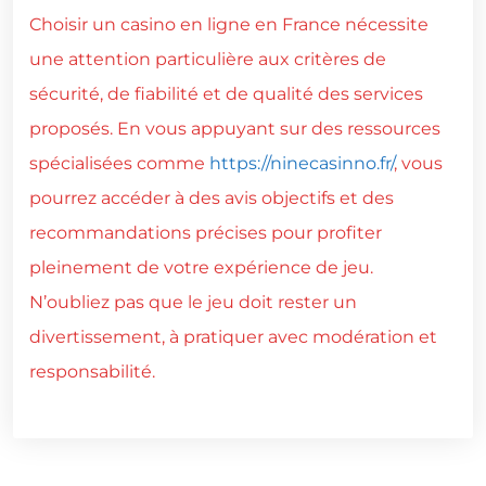
Choisir un casino en ligne en France nécessite
une attention particulière aux critères de
sécurité, de fiabilité et de qualité des services
proposés. En vous appuyant sur des ressources
spécialisées comme
https://ninecasinno.fr/
, vous
pourrez accéder à des avis objectifs et des
recommandations précises pour profiter
pleinement de votre expérience de jeu.
N’oubliez pas que le jeu doit rester un
divertissement, à pratiquer avec modération et
responsabilité.