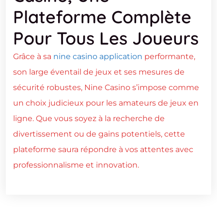
Plateforme Complète
Pour Tous Les Joueurs
Grâce à sa
nine casino application
performante,
son large éventail de jeux et ses mesures de
sécurité robustes, Nine Casino s’impose comme
un choix judicieux pour les amateurs de jeux en
ligne. Que vous soyez à la recherche de
divertissement ou de gains potentiels, cette
plateforme saura répondre à vos attentes avec
professionnalisme et innovation.