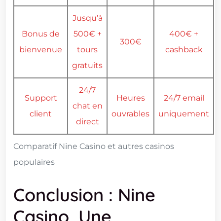
Jusqu’à
Bonus de
500€ +
400€ +
300€
bienvenue
tours
cashback
gratuits
24/7
Support
Heures
24/7 email
chat en
client
ouvrables
uniquement
direct
Comparatif Nine Casino et autres casinos
populaires
Conclusion : Nine
Casino, Une