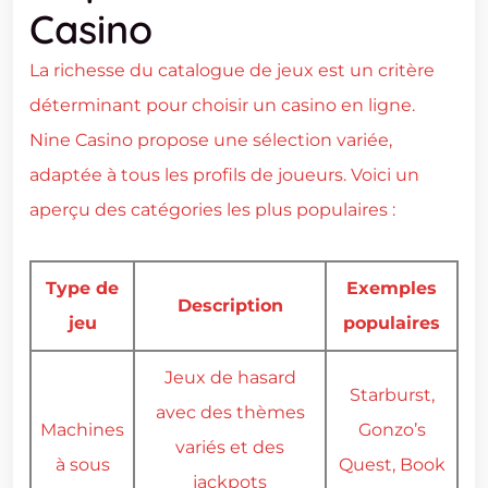
Casino
La richesse du catalogue de jeux est un critère
déterminant pour choisir un casino en ligne.
Nine Casino propose une sélection variée,
adaptée à tous les profils de joueurs. Voici un
aperçu des catégories les plus populaires :
Type de
Exemples
Description
jeu
populaires
Jeux de hasard
Starburst,
avec des thèmes
Machines
Gonzo’s
variés et des
à sous
Quest, Book
jackpots