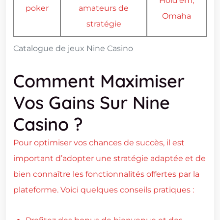
Hold’em,
poker
amateurs de
Omaha
stratégie
Catalogue de jeux Nine Casino
Comment Maximiser
Vos Gains Sur Nine
Casino ?
Pour optimiser vos chances de succès, il est
important d’adopter une stratégie adaptée et de
bien connaître les fonctionnalités offertes par la
plateforme. Voici quelques conseils pratiques :