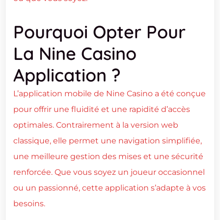
Pourquoi Opter Pour
La Nine Casino
Application ?
L’application mobile de Nine Casino a été conçue
pour offrir une fluidité et une rapidité d’accès
optimales. Contrairement à la version web
classique, elle permet une navigation simplifiée,
une meilleure gestion des mises et une sécurité
renforcée. Que vous soyez un joueur occasionnel
ou un passionné, cette application s’adapte à vos
besoins.