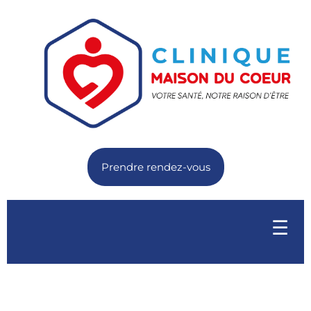
Prendre rendez-vous
☰