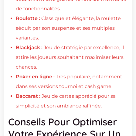
de fonctionnalités.
Roulette :
Classique et élégante, la roulette
séduit par son suspense et ses multiples
variantes.
Blackjack :
Jeu de stratégie par excellence, il
attire les joueurs souhaitant maximiser leurs
chances.
Poker en ligne :
Très populaire, notamment
dans ses versions tournoi et cash game.
Baccarat :
Jeu de cartes apprécié pour sa
simplicité et son ambiance raffinée.
Conseils Pour Optimiser
Votre Expérience Sur Un