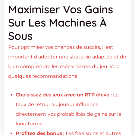
Maximiser Vos Gains
Sur Les Machines À
Sous
Pour optimiser vos chances de succès, il est
important d’adopter une stratégie adaptée et de
bien comprendre les mécanismes du jeu. Voici
quelques recommandations :
Choisissez des jeux avec un RTP élevé :
Le
taux de retour au joueur influence
directement vos probabilités de gains sur le
long terme.
Profitez des bonus :
Les free spins et autres