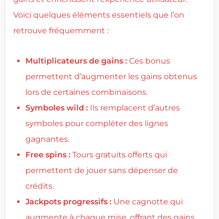
Voici quelques éléments essentiels que l’on
retrouve fréquemment :
Multiplicateurs de gains :
Ces bonus
permettent d’augmenter les gains obtenus
lors de certaines combinaisons.
Symboles wild :
Ils remplacent d’autres
symboles pour compléter des lignes
gagnantes.
Free spins :
Tours gratuits offerts qui
permettent de jouer sans dépenser de
crédits.
Jackpots progressifs :
Une cagnotte qui
augmente à chaque mise, offrant des gains