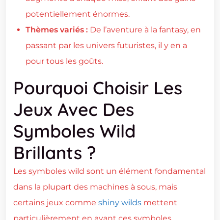
potentiellement énormes.
Thèmes variés :
De l’aventure à la fantasy, en
passant par les univers futuristes, il y en a
pour tous les goûts.
Pourquoi Choisir Les
Jeux Avec Des
Symboles Wild
Brillants ?
Les symboles wild sont un élément fondamental
dans la plupart des machines à sous, mais
certains jeux comme
shiny wilds
mettent
particulièrement en avant ces symboles