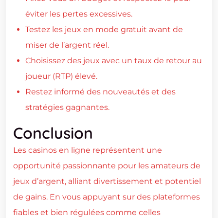
éviter les pertes excessives.
Testez les jeux en mode gratuit avant de
miser de l’argent réel.
Choisissez des jeux avec un taux de retour au
joueur (RTP) élevé.
Restez informé des nouveautés et des
stratégies gagnantes.
Conclusion
Les casinos en ligne représentent une
opportunité passionnante pour les amateurs de
jeux d’argent, alliant divertissement et potentiel
de gains. En vous appuyant sur des plateformes
fiables et bien régulées comme celles