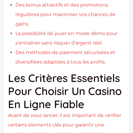
Des bonus attractifs et des promotions
régulières pour maximiser vos chances de
gains.
La possibilité de jouer en mode démo pour
s’entraîner sans risquer d’argent réel.
Des méthodes de paiement sécurisées et
diversifiées adaptées à tous les profils.
Les Critères Essentiels
Pour Choisir Un Casino
En Ligne Fiable
Avant de vous lancer, il est important de vérifier
certains éléments clés pour garantir une