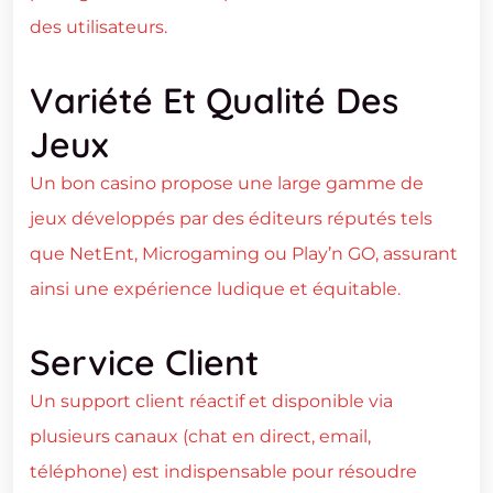
des utilisateurs.
Variété Et Qualité Des
Jeux
Un bon casino propose une large gamme de
jeux développés par des éditeurs réputés tels
que NetEnt, Microgaming ou Play’n GO, assurant
ainsi une expérience ludique et équitable.
Service Client
Un support client réactif et disponible via
plusieurs canaux (chat en direct, email,
téléphone) est indispensable pour résoudre