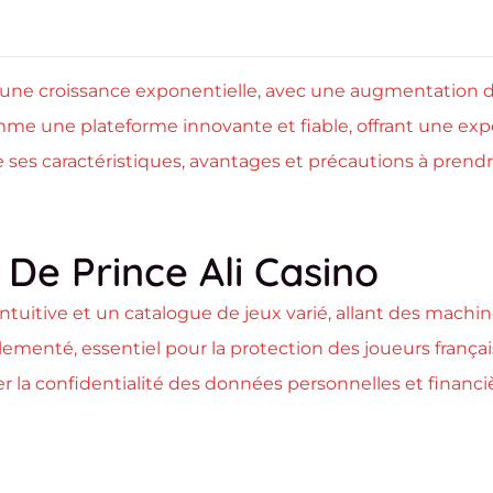
t une croissance exponentielle, avec une augmentation d
e une plateforme innovante et fiable, offrant une expé
 ses caractéristiques, avantages et précautions à prend
De Prince Ali Casino
intuitive et un catalogue de jeux varié, allant des machin
glementé, essentiel pour la protection des joueurs franç
 la confidentialité des données personnelles et financiè