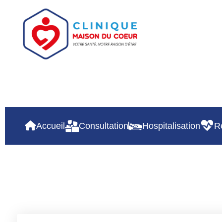
Accueil
Consultation
Hospitalisation
R