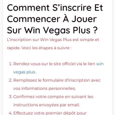
Comment S’inscrire Et
Commencer À Jouer
Sur Win Vegas Plus ?
L’inscription sur Win Vegas Plus est simple et
rapide. Voici les étapes à suivre :
Rendez-vous sur le site officiel via le lien
win
vegas plus
.
Remplissez le formulaire d’inscription avec
vos informations personnelles.
Confirmez votre compte en suivant les
instructions envoyées par email.
Effectuez votre premier dépôt pour