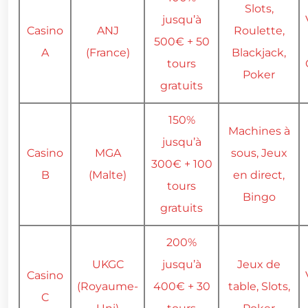
Slots,
jusqu’à
Casino
ANJ
Roulette,
500€ + 50
A
(France)
Blackjack,
tours
Poker
gratuits
150%
Machines à
jusqu’à
Casino
MGA
sous, Jeux
300€ + 100
B
(Malte)
en direct,
tours
Bingo
gratuits
200%
UKGC
jusqu’à
Jeux de
Casino
(Royaume-
400€ + 30
table, Slots,
C