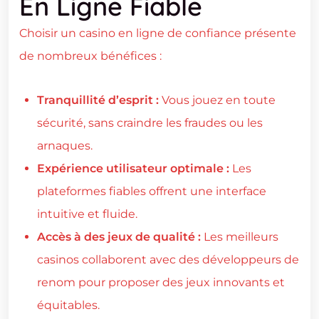
En Ligne Fiable
Choisir un casino en ligne de confiance présente
de nombreux bénéfices :
Tranquillité d’esprit :
Vous jouez en toute
sécurité, sans craindre les fraudes ou les
arnaques.
Expérience utilisateur optimale :
Les
plateformes fiables offrent une interface
intuitive et fluide.
Accès à des jeux de qualité :
Les meilleurs
casinos collaborent avec des développeurs de
renom pour proposer des jeux innovants et
équitables.