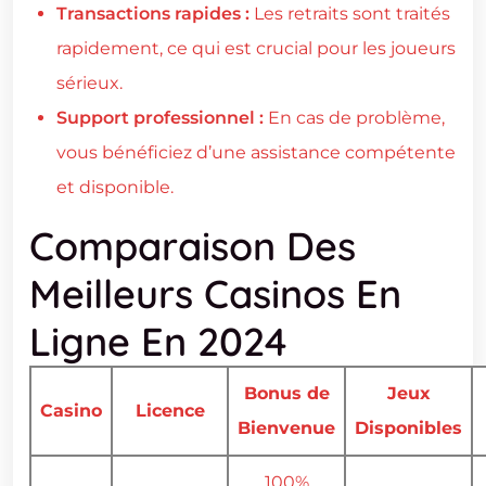
Transactions rapides :
Les retraits sont traités
rapidement, ce qui est crucial pour les joueurs
sérieux.
Support professionnel :
En cas de problème,
vous bénéficiez d’une assistance compétente
et disponible.
Comparaison Des
Meilleurs Casinos En
Ligne En 2024
Bonus de
Jeux
Casino
Licence
Bienvenue
Disponibles
100%