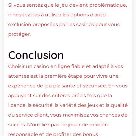
Si vous sentez que le jeu devient problématique,
n’hésitez pas à utiliser les options d’auto-
exclusion proposées par les casinos pour vous
protéger.
Conclusion
Choisir un casino en ligne fiable et adapté à vos
attentes est la première étape pour vivre une
expérience de jeu plaisante et sécurisée. En vous
appuyant sur des critères précis tels que la
licence, la sécurité, la variété des jeux et la qualité
du service client, vous maximisez vos chances de
succès. N’oubliez pas de jouer de manière
responsable et de profiter des bonus