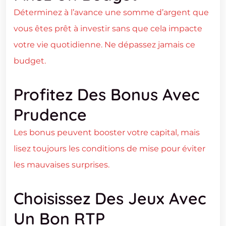
Déterminez à l’avance une somme d’argent que
vous êtes prêt à investir sans que cela impacte
votre vie quotidienne. Ne dépassez jamais ce
budget.
Profitez Des Bonus Avec
Prudence
Les bonus peuvent booster votre capital, mais
lisez toujours les conditions de mise pour éviter
les mauvaises surprises.
Choisissez Des Jeux Avec
Un Bon RTP