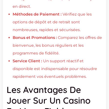
en direct.
Méthodes de Paiement :
Vérifiez que les
options de dépôt et de retrait sont
nombreuses, rapides et sécurisées.
Bonus et Promotions :
Comparez les offres de
bienvenue, les bonus réguliers et les
programmes de fidélité.
Service Client :
Un support réactif et
disponible est indispensable pour résoudre
rapidement vos éventuels problèmes.
Les Avantages De
Jouer Sur Un Casino