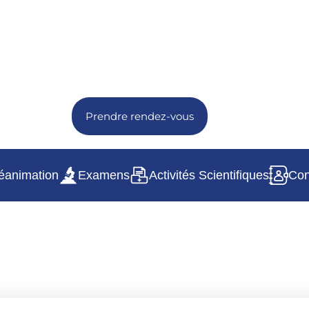
Prendre rendez-vous
éanimation
Examens
Activités Scientifiques
Con