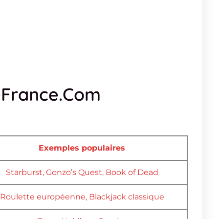
t-France.com
Exemples populaires
Starburst, Gonzo’s Quest, Book of Dead
Roulette européenne, Blackjack classique