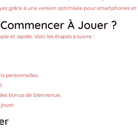
ez grâce à une version optimisée pour smartphones et 
t Commencer À Jouer ?
le et rapide. Voici les étapes à suivre :
ns personnelles.
l.
 des bonus de bienvenue.
jouer.
er