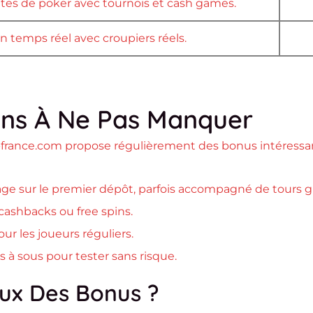
ntes de poker avec tournois et cash games.
en temps réel avec croupiers réels.
ons À Ne Pas Manquer
bet-france.com propose régulièrement des bonus intéressan
e sur le premier dépôt, parfois accompagné de tours gr
cashbacks ou free spins.
r les joueurs réguliers.
s à sous pour tester sans risque.
ux Des Bonus ?