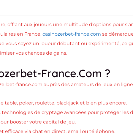
re, offrant aux joueurs une multitude d’options pour s’a
pulaires en France,
casinozerbet-france.com
se démarque p
s. Que vous soyez un joueur débutant ou expérimenté, c
imiser vos chances de gains.
nozerbet-France.com ?
ozerbet-france.com auprès des amateurs de jeux en ligne 
 table, poker, roulette, blackjack et bien plus encore.
es technologies de cryptage avancées pour protéger les 
our booster votre capital de jeu.
t efficace via chat en direct, email ou téléphone.