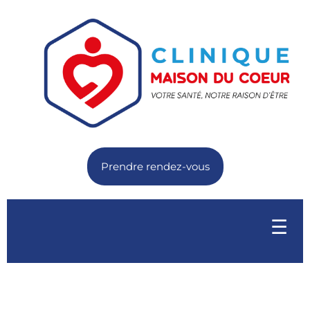
Prendre rendez-vous
☰