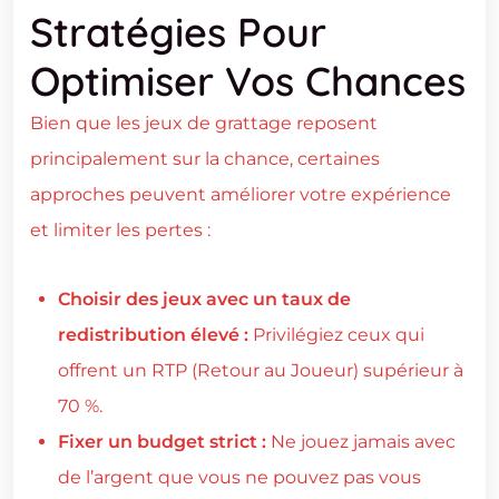
Stratégies Pour
Optimiser Vos Chances
Bien que les jeux de grattage reposent
principalement sur la chance, certaines
approches peuvent améliorer votre expérience
et limiter les pertes :
Choisir des jeux avec un taux de
redistribution élevé :
Privilégiez ceux qui
offrent un RTP (Retour au Joueur) supérieur à
70 %.
Fixer un budget strict :
Ne jouez jamais avec
de l’argent que vous ne pouvez pas vous