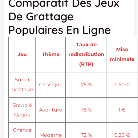
Comparatif Des Jeux
De Grattage
Populaires En Ligne
Taux de
Mise
Jeu
Thème
redistribution
minimale
(RTP)
Super
Classique
75 %
0,50 €
Grattage
Gratte &
Aventure
78 %
1 €
Gagne
Chance
Moderne
72 %
0,20 €