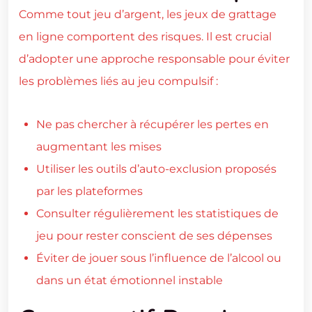
Comme tout jeu d’argent, les jeux de grattage
en ligne comportent des risques. Il est crucial
d’adopter une approche responsable pour éviter
les problèmes liés au jeu compulsif :
Ne pas chercher à récupérer les pertes en
augmentant les mises
Utiliser les outils d’auto-exclusion proposés
par les plateformes
Consulter régulièrement les statistiques de
jeu pour rester conscient de ses dépenses
Éviter de jouer sous l’influence de l’alcool ou
dans un état émotionnel instable