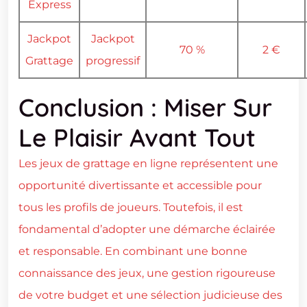
Express
Jackpot
Jackpot
70 %
2 €
Grattage
progressif
Conclusion : Miser Sur
Le Plaisir Avant Tout
Les jeux de grattage en ligne représentent une
opportunité divertissante et accessible pour
tous les profils de joueurs. Toutefois, il est
fondamental d’adopter une démarche éclairée
et responsable. En combinant une bonne
connaissance des jeux, une gestion rigoureuse
de votre budget et une sélection judicieuse des