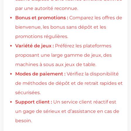
par une autorité reconnue.
Bonus et promotions :
Comparez les offres de
bienvenue, les bonus sans dépôt et les
promotions régulières.
Variété de jeux :
Préférez les plateformes
proposant une large gamme de jeux, des
machines à sous aux jeux de table.
Modes de paiement :
Vérifiez la disponibilité
de méthodes de dépôt et de retrait rapides et
sécurisées.
Support client :
Un service client réactif est
un gage de sérieux et d’assistance en cas de
besoin.