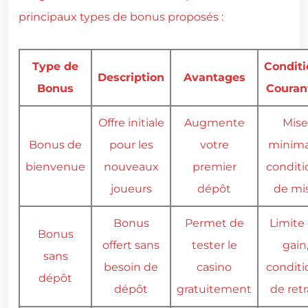
principaux types de bonus proposés :
Type de
Conditi
Description
Avantages
Bonus
Couran
Offre initiale
Augmente
Mise
Bonus de
pour les
votre
minima
bienvenue
nouveaux
premier
conditi
joueurs
dépôt
de mi
Bonus
Permet de
Limite
Bonus
offert sans
tester le
gain
sans
besoin de
casino
conditi
dépôt
dépôt
gratuitement
de retr