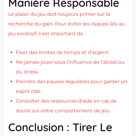
Manière Responsable
Le plaisir du jeu doit toujours primer sur la
recherche du gain. Pour éviter les risques liés au
jeu excessif, il est important de :
Fixer des limites de temps et d’argent.
Ne jamais jouer sous l’influence de l’alcool ou
du stress.
Prendre des pauses régulières pour garder un
esprit clair.
Consulter des ressources d’aide en cas de
doute sur votre comportement de jeu.
Conclusion : Tirer Le