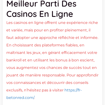
Meilleur Parti Des
Casinos En Ligne
Les casinos en ligne offrent une expérience riche
et variée, mais pour en profiter pleinement, il
faut adopter une approche réfléchie et informée.
En choisissant des plateformes fiables, en
maîtrisant les jeux, en gérant efficacement votre
bankroll et en utilisant les bonus à bon escient,
vous augmentez vos chances de succès tout en
jouant de manière responsable. Pour approfondir
vos connaissances et découvrir des conseils
exclusifs, n’hésitez pas à visiter
https://fr-
betonred.com/
.