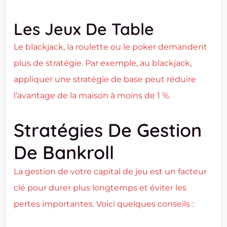
Les Jeux De Table
Le blackjack, la roulette ou le poker demandent
plus de stratégie. Par exemple, au blackjack,
appliquer une stratégie de base peut réduire
l’avantage de la maison à moins de 1 %.
Stratégies De Gestion
De Bankroll
La gestion de votre capital de jeu est un facteur
clé pour durer plus longtemps et éviter les
pertes importantes. Voici quelques conseils :