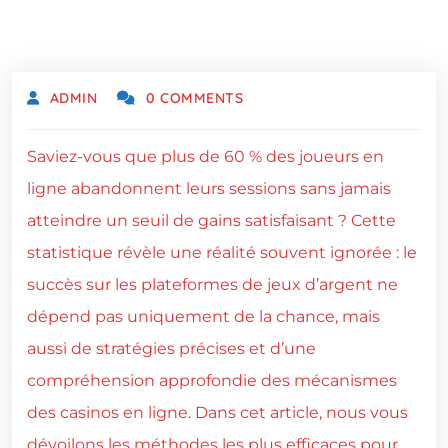
ADMIN
0 COMMENTS
Saviez-vous que plus de 60 % des joueurs en
ligne abandonnent leurs sessions sans jamais
atteindre un seuil de gains satisfaisant ? Cette
statistique révèle une réalité souvent ignorée : le
succès sur les plateformes de jeux d’argent ne
dépend pas uniquement de la chance, mais
aussi de stratégies précises et d’une
compréhension approfondie des mécanismes
des casinos en ligne. Dans cet article, nous vous
dévoilons les méthodes les plus efficaces pour