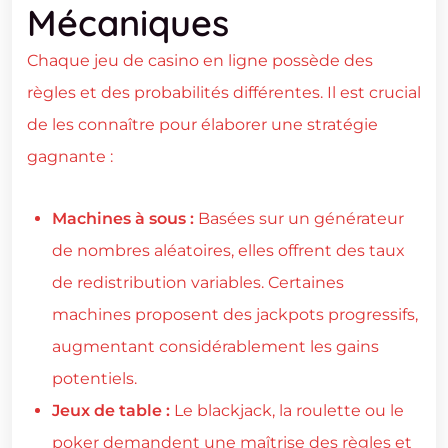
Mécaniques
Chaque jeu de casino en ligne possède des
règles et des probabilités différentes. Il est crucial
de les connaître pour élaborer une stratégie
gagnante :
Machines à sous :
Basées sur un générateur
de nombres aléatoires, elles offrent des taux
de redistribution variables. Certaines
machines proposent des jackpots progressifs,
augmentant considérablement les gains
potentiels.
Jeux de table :
Le blackjack, la roulette ou le
poker demandent une maîtrise des règles et