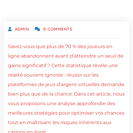
ADMIN
0 COMMENTS
Savez-vous que plus de 70 % des joueurs en
ligne abandonnent avant d’atteindre un seuil de
gains significatif ? Cette statistique révèle une
réalité souvent ignorée : réussir sur les
plateformes de jeux d’argent virtuelles demande
bien plus que de la chance. Dans cet article, nous
vous proposons une analyse approfondie des
meilleures stratégies pour optimiser vos chances
tout en maîtrisant les risques inhérents aux
casinos en ligne.