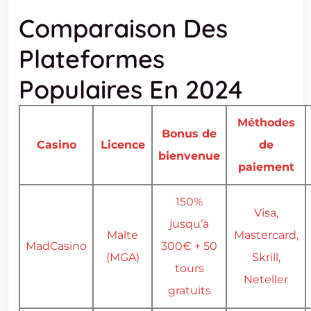
Comparaison Des
Plateformes
Populaires En 2024
Méthodes
Bonus de
Casino
Licence
de
bienvenue
paiement
150%
Visa,
jusqu’à
Malte
Mastercard,
MadCasino
300€ + 50
(MGA)
Skrill,
tours
Neteller
gratuits