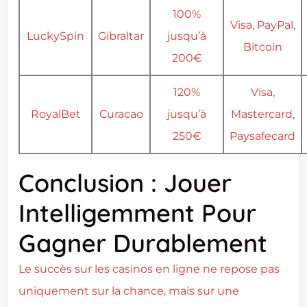
100%
Visa, PayPal,
LuckySpin
Gibraltar
jusqu’à
Bitcoin
200€
120%
Visa,
RoyalBet
Curacao
jusqu’à
Mastercard,
250€
Paysafecard
Conclusion : Jouer
Intelligemment Pour
Gagner Durablement
Le succès sur les casinos en ligne ne repose pas
uniquement sur la chance, mais sur une