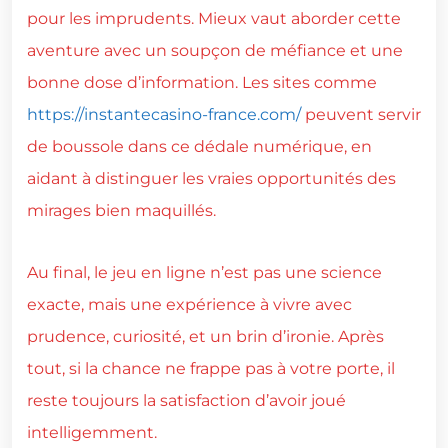
pour les imprudents. Mieux vaut aborder cette
aventure avec un soupçon de méfiance et une
bonne dose d’information. Les sites comme
https://instantecasino-france.com/
peuvent servir
de boussole dans ce dédale numérique, en
aidant à distinguer les vraies opportunités des
mirages bien maquillés.
Au final, le jeu en ligne n’est pas une science
exacte, mais une expérience à vivre avec
prudence, curiosité, et un brin d’ironie. Après
tout, si la chance ne frappe pas à votre porte, il
reste toujours la satisfaction d’avoir joué
intelligemment.