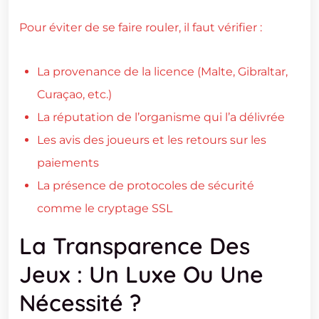
Pour éviter de se faire rouler, il faut vérifier :
La provenance de la licence (Malte, Gibraltar,
Curaçao, etc.)
La réputation de l’organisme qui l’a délivrée
Les avis des joueurs et les retours sur les
paiements
La présence de protocoles de sécurité
comme le cryptage SSL
La Transparence Des
Jeux : Un Luxe Ou Une
Nécessité ?