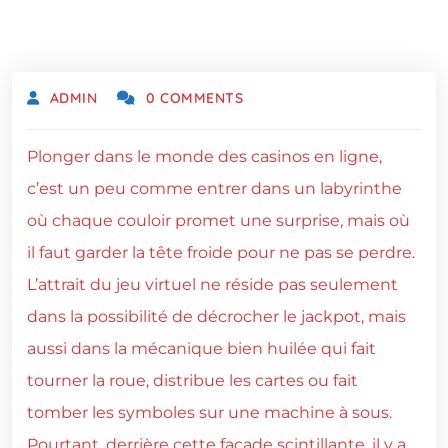
ADMIN
0 COMMENTS
Plonger dans le monde des casinos en ligne,
c’est un peu comme entrer dans un labyrinthe
où chaque couloir promet une surprise, mais où
il faut garder la tête froide pour ne pas se perdre.
L’attrait du jeu virtuel ne réside pas seulement
dans la possibilité de décrocher le jackpot, mais
aussi dans la mécanique bien huilée qui fait
tourner la roue, distribue les cartes ou fait
tomber les symboles sur une machine à sous.
Pourtant, derrière cette façade scintillante, il y a