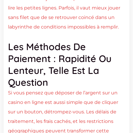
lire les petites lignes. Parfois, il vaut mieux jouer
sans filet que de se retrouver coincé dans un
labyrinthe de conditions impossibles à remplir.
Les Méthodes De
Paiement : Rapidité Ou
Lenteur, Telle Est La
Question
Si vous pensez que déposer de l’argent sur un
casino en ligne est aussi simple que de cliquer
sur un bouton, détrompez-vous. Les délais de
traitement, les frais cachés, et les restrictions
géographiques peuvent transformer cette