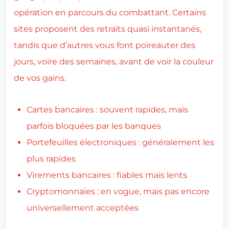
opération en parcours du combattant. Certains
sites proposent des retraits quasi instantanés,
tandis que d’autres vous font poireauter des
jours, voire des semaines, avant de voir la couleur
de vos gains.
Cartes bancaires : souvent rapides, mais
parfois bloquées par les banques
Portefeuilles électroniques : généralement les
plus rapides
Virements bancaires : fiables mais lents
Cryptomonnaies : en vogue, mais pas encore
universellement acceptées