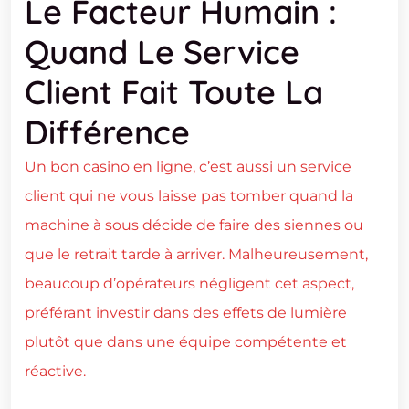
Le Facteur Humain :
Quand Le Service
Client Fait Toute La
Différence
Un bon casino en ligne, c’est aussi un service
client qui ne vous laisse pas tomber quand la
machine à sous décide de faire des siennes ou
que le retrait tarde à arriver. Malheureusement,
beaucoup d’opérateurs négligent cet aspect,
préférant investir dans des effets de lumière
plutôt que dans une équipe compétente et
réactive.