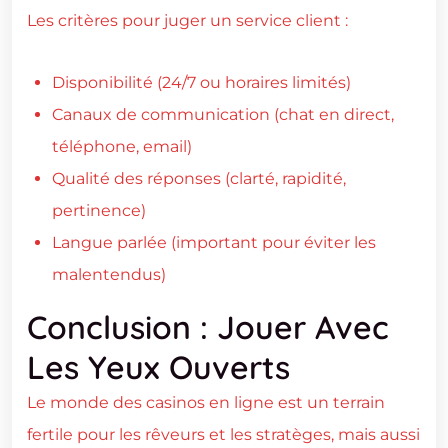
Les critères pour juger un service client :
Disponibilité (24/7 ou horaires limités)
Canaux de communication (chat en direct,
téléphone, email)
Qualité des réponses (clarté, rapidité,
pertinence)
Langue parlée (important pour éviter les
malentendus)
Conclusion : Jouer Avec
Les Yeux Ouverts
Le monde des casinos en ligne est un terrain
fertile pour les rêveurs et les stratèges, mais aussi