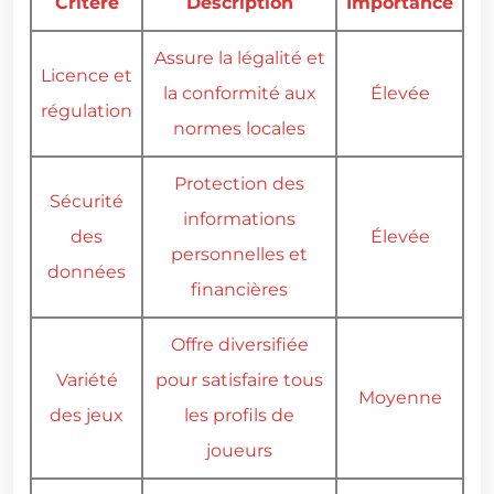
Critère
Description
Importance
Assure la légalité et
Licence et
la conformité aux
Élevée
régulation
normes locales
Protection des
Sécurité
informations
des
Élevée
personnelles et
données
financières
Offre diversifiée
Variété
pour satisfaire tous
Moyenne
des jeux
les profils de
joueurs