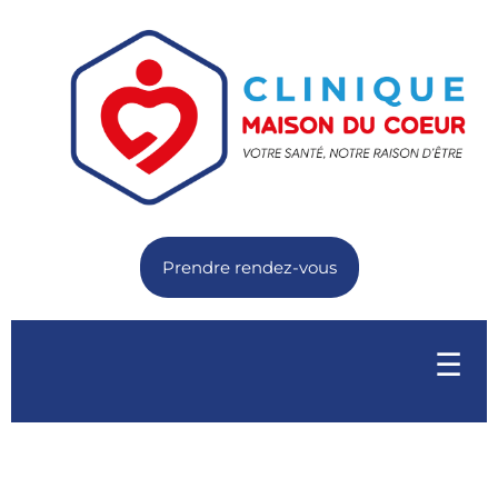
Prendre rendez-vous
☰