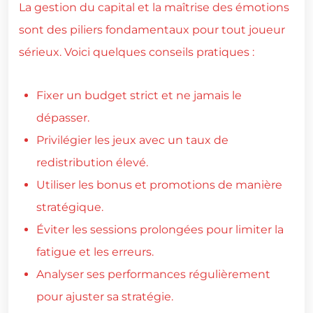
La gestion du capital et la maîtrise des émotions
sont des piliers fondamentaux pour tout joueur
sérieux. Voici quelques conseils pratiques :
Fixer un budget strict et ne jamais le
dépasser.
Privilégier les jeux avec un taux de
redistribution élevé.
Utiliser les bonus et promotions de manière
stratégique.
Éviter les sessions prolongées pour limiter la
fatigue et les erreurs.
Analyser ses performances régulièrement
pour ajuster sa stratégie.