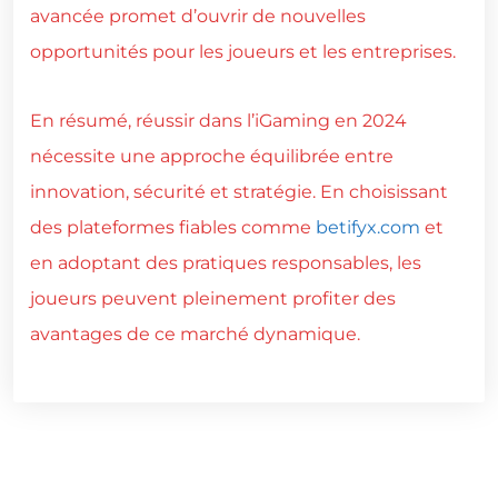
avancée promet d’ouvrir de nouvelles
opportunités pour les joueurs et les entreprises.
En résumé, réussir dans l’iGaming en 2024
nécessite une approche équilibrée entre
innovation, sécurité et stratégie. En choisissant
des plateformes fiables comme
betifyx.com
et
en adoptant des pratiques responsables, les
joueurs peuvent pleinement profiter des
avantages de ce marché dynamique.