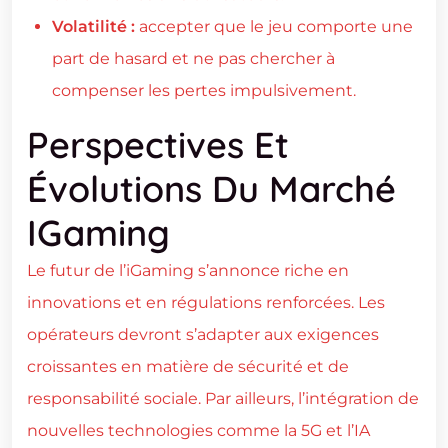
Volatilité :
accepter que le jeu comporte une
part de hasard et ne pas chercher à
compenser les pertes impulsivement.
Perspectives Et
Évolutions Du Marché
IGaming
Le futur de l’iGaming s’annonce riche en
innovations et en régulations renforcées. Les
opérateurs devront s’adapter aux exigences
croissantes en matière de sécurité et de
responsabilité sociale. Par ailleurs, l’intégration de
nouvelles technologies comme la 5G et l’IA