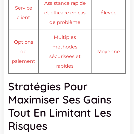
Assistance rapide
Service
et efficace en cas
Élevée
client
de problème
Multiples
Options
méthodes
de
Moyenne
sécurisées et
paiement
rapides
Stratégies Pour
Maximiser Ses Gains
Tout En Limitant Les
Risques