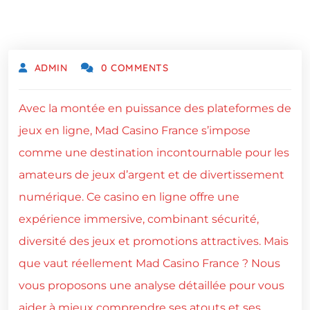
ADMIN
0 COMMENTS
Avec la montée en puissance des plateformes de
jeux en ligne, Mad Casino France s’impose
comme une destination incontournable pour les
amateurs de jeux d’argent et de divertissement
numérique. Ce casino en ligne offre une
expérience immersive, combinant sécurité,
diversité des jeux et promotions attractives. Mais
que vaut réellement Mad Casino France ? Nous
vous proposons une analyse détaillée pour vous
aider à mieux comprendre ses atouts et ses