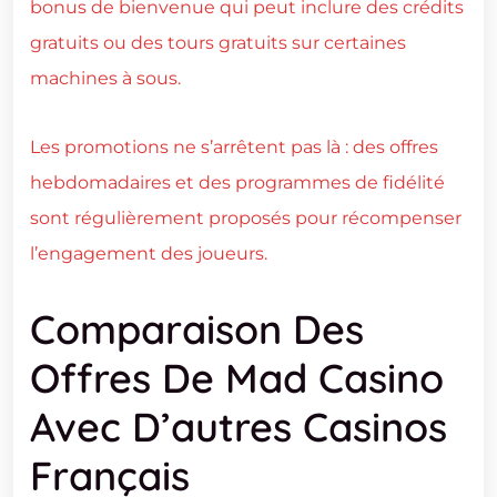
bonus de bienvenue qui peut inclure des crédits
gratuits ou des tours gratuits sur certaines
machines à sous.
Les promotions ne s’arrêtent pas là : des offres
hebdomadaires et des programmes de fidélité
sont régulièrement proposés pour récompenser
l’engagement des joueurs.
Comparaison Des
Offres De Mad Casino
Avec D’autres Casinos
Français