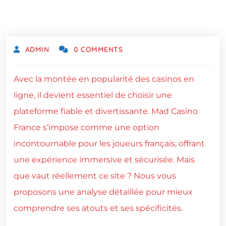
ADMIN
0 COMMENTS
Avec la montée en popularité des casinos en
ligne, il devient essentiel de choisir une
plateforme fiable et divertissante. Mad Casino
France s’impose comme une option
incontournable pour les joueurs français, offrant
une expérience immersive et sécurisée. Mais
que vaut réellement ce site ? Nous vous
proposons une analyse détaillée pour mieux
comprendre ses atouts et ses spécificités.