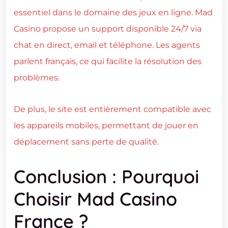
essentiel dans le domaine des jeux en ligne. Mad
Casino propose un support disponible 24/7 via
chat en direct, email et téléphone. Les agents
parlent français, ce qui facilite la résolution des
problèmes.
De plus, le site est entièrement compatible avec
les appareils mobiles, permettant de jouer en
déplacement sans perte de qualité.
Conclusion : Pourquoi
Choisir Mad Casino
France ?