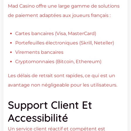
Mad Casino offre une large gamme de solutions
de paiement adaptées aux joueurs français :
Cartes bancaires (Visa, MasterCard)
Portefeuilles électroniques (Skrill, Neteller)
Virements bancaires
Cryptomonnaies (Bitcoin, Ethereum)
Les délais de retrait sont rapides, ce qui est un
avantage non négligeable pour les utilisateurs.
Support Client Et
Accessibilité
Un service client réactif et compétent est