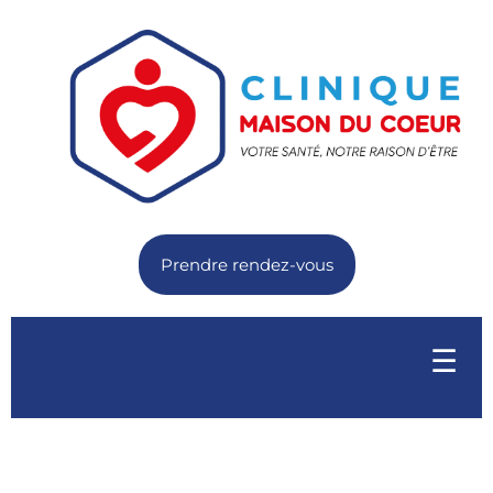
Prendre rendez-vous
☰