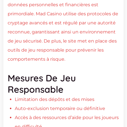
données personnelles et financières est
primordiale. Mad Casino utilise des protocoles de
cryptage avancés et est régulé par une autorité
reconnue, garantissant ainsi un environnement
de jeu sécurisé. De plus, le site met en place des
outils de jeu responsable pour prévenir les
comportements à risque.
Mesures De Jeu
Responsable
Limitation des dépôts et des mises
Auto-exclusion temporaire ou définitive
Accès à des ressources d’aide pour les joueurs
en difficulté