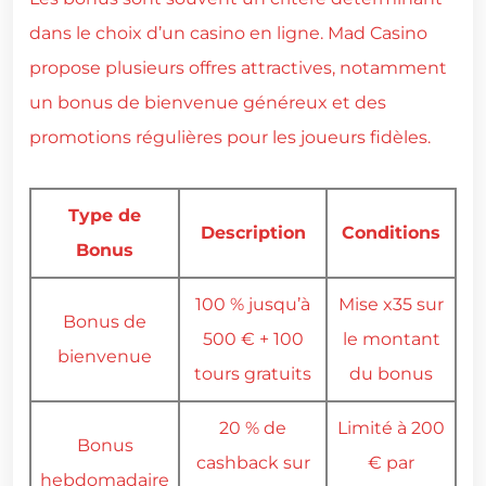
dans le choix d’un casino en ligne. Mad Casino
propose plusieurs offres attractives, notamment
un bonus de bienvenue généreux et des
promotions régulières pour les joueurs fidèles.
Type de
Description
Conditions
Bonus
100 % jusqu’à
Mise x35 sur
Bonus de
500 € + 100
le montant
bienvenue
tours gratuits
du bonus
20 % de
Limité à 200
Bonus
cashback sur
€ par
hebdomadaire