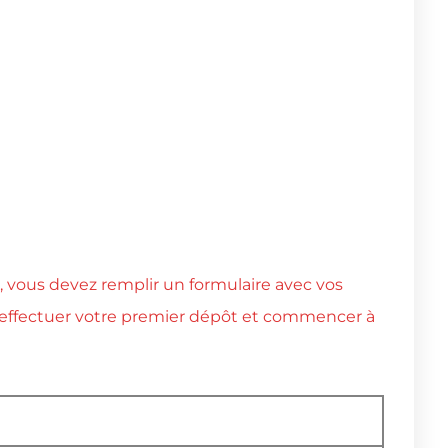
n, vous devez remplir un formulaire avec vos
ez effectuer votre premier dépôt et commencer à