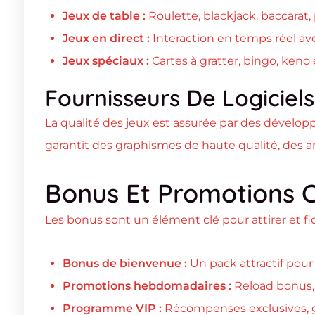
Jeux de table :
Roulette, blackjack, baccarat,
Jeux en direct :
Interaction en temps réel ave
Jeux spéciaux :
Cartes à gratter, bingo, keno 
Fournisseurs De Logiciels
La qualité des jeux est assurée par des dévelo
garantit des graphismes de haute qualité, des a
Bonus Et Promotions 
Les bonus sont un élément clé pour attirer et fid
Bonus de bienvenue :
Un pack attractif pour
Promotions hebdomadaires :
Reload bonus, 
Programme VIP :
Récompenses exclusives, g