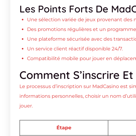
Les Points Forts De Mad
Une sélection variée de jeux provenant des 
Des promotions régulières et un programme de
Une plateforme sécurisée avec des transaction
Un service client réactif disponible 24/7.
Compatibilité mobile pour jouer en déplace
Comment S’inscrire Et
Le processus d’inscription sur MadCasino est sim
informations personnelles, choisir un nom d’uti
jouer.
Étape