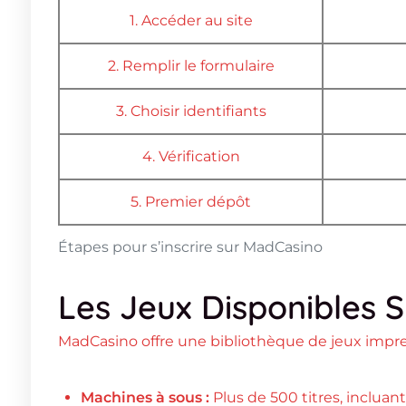
1. Accéder au site
2. Remplir le formulaire
3. Choisir identifiants
4. Vérification
5. Premier dépôt
Étapes pour s’inscrire sur MadCasino
Les Jeux Disponibles 
MadCasino offre une bibliothèque de jeux impres
Machines à sous :
Plus de 500 titres, incluan