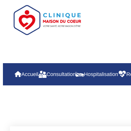
Accueil
Consultation
Hospitalisation
R