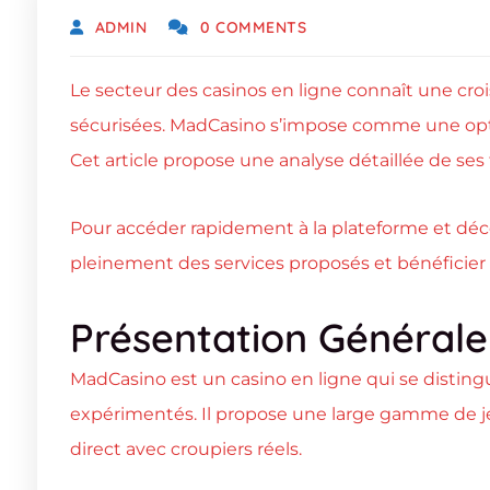
ADMIN
0 COMMENTS
Le secteur des casinos en ligne connaît une croi
sécurisées. MadCasino s’impose comme une optio
Cet article propose une analyse détaillée de ses 
Pour accéder rapidement à la plateforme et décou
pleinement des services proposés et bénéficier
Présentation Général
MadCasino est un casino en ligne qui se disting
expérimentés. Il propose une large gamme de jeu
direct avec croupiers réels.