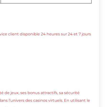
ce client disponible 24 heures sur 24 et 7 jours
de jeux, ses bonus attractifs, sa sécurité
s l’univers des casinos virtuels. En utilisant le