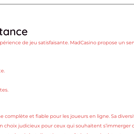
stance
érience de jeu satisfaisante. MadCasino propose un servi
e.
tes.
plète et fiable pour les joueurs en ligne. Sa diversité 
un choix judicieux pour ceux qui souhaitent s’immerger dan