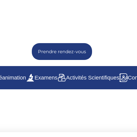
Prendre rendez-vous
éanimation
Examens
Activités Scientifiques
Con