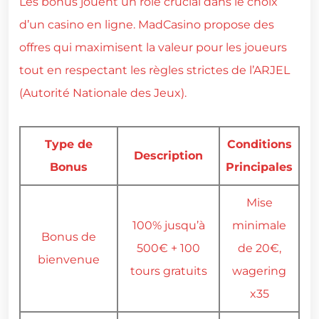
Les bonus jouent un rôle crucial dans le choix
d’un casino en ligne. MadCasino propose des
offres qui maximisent la valeur pour les joueurs
tout en respectant les règles strictes de l’ARJEL
(Autorité Nationale des Jeux).
Type de
Conditions
Description
Bonus
Principales
Mise
100% jusqu’à
minimale
Bonus de
500€ + 100
de 20€,
bienvenue
tours gratuits
wagering
x35