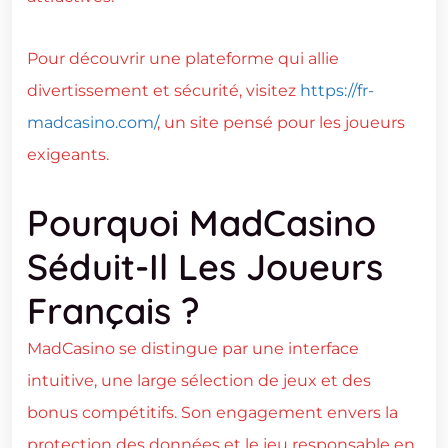
Pour découvrir une plateforme qui allie
divertissement et sécurité, visitez
https://fr-
madcasino.com/
, un site pensé pour les joueurs
exigeants.
Pourquoi MadCasino
Séduit-Il Les Joueurs
Français ?
MadCasino se distingue par une interface
intuitive, une large sélection de jeux et des
bonus compétitifs. Son engagement envers la
protection des données et le jeu responsable en