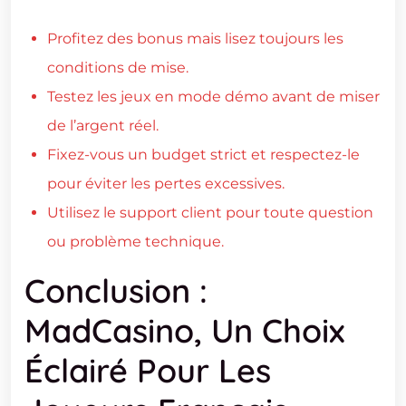
Profitez des bonus mais lisez toujours les
conditions de mise.
Testez les jeux en mode démo avant de miser
de l’argent réel.
Fixez-vous un budget strict et respectez-le
pour éviter les pertes excessives.
Utilisez le support client pour toute question
ou problème technique.
Conclusion :
MadCasino, Un Choix
Éclairé Pour Les