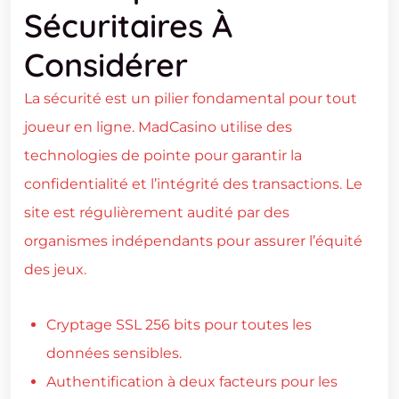
Sécuritaires À
Considérer
La sécurité est un pilier fondamental pour tout
joueur en ligne. MadCasino utilise des
technologies de pointe pour garantir la
confidentialité et l’intégrité des transactions. Le
site est régulièrement audité par des
organismes indépendants pour assurer l’équité
des jeux.
Cryptage SSL 256 bits pour toutes les
données sensibles.
Authentification à deux facteurs pour les