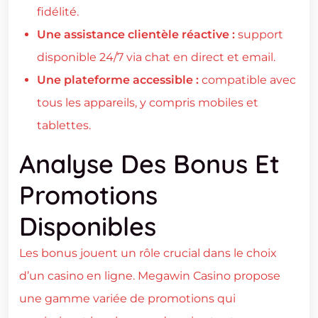
fidélité.
Une assistance clientèle réactive :
support
disponible 24/7 via chat en direct et email.
Une plateforme accessible :
compatible avec
tous les appareils, y compris mobiles et
tablettes.
Analyse Des Bonus Et
Promotions
Disponibles
Les bonus jouent un rôle crucial dans le choix
d’un casino en ligne. Megawin Casino propose
une gamme variée de promotions qui