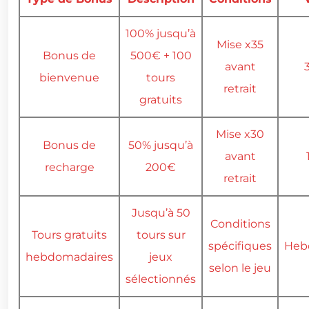
100% jusqu’à
Mise x35
Bonus de
500€ + 100
avant
bienvenue
tours
retrait
gratuits
Mise x30
Bonus de
50% jusqu’à
avant
recharge
200€
retrait
Jusqu’à 50
Conditions
Tours gratuits
tours sur
spécifiques
Heb
hebdomadaires
jeux
selon le jeu
sélectionnés