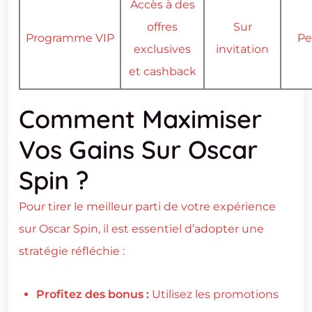
Accès à des
offres
Sur
Programme VIP
Pe
exclusives
invitation
et cashback
Comment Maximiser
Vos Gains Sur Oscar
Spin ?
Pour tirer le meilleur parti de votre expérience
sur Oscar Spin, il est essentiel d’adopter une
stratégie réfléchie :
Profitez des bonus :
Utilisez les promotions