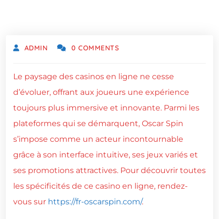
ADMIN
0 COMMENTS
Le paysage des casinos en ligne ne cesse
d’évoluer, offrant aux joueurs une expérience
toujours plus immersive et innovante. Parmi les
plateformes qui se démarquent, Oscar Spin
s’impose comme un acteur incontournable
grâce à son interface intuitive, ses jeux variés et
ses promotions attractives. Pour découvrir toutes
les spécificités de ce casino en ligne, rendez-
vous sur
https://fr-oscarspin.com/
.