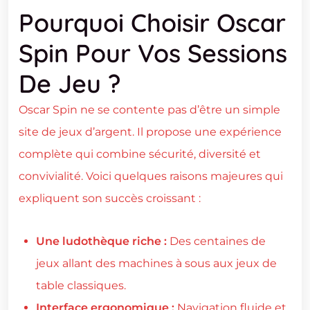
Pourquoi Choisir Oscar
Spin Pour Vos Sessions
De Jeu ?
Oscar Spin ne se contente pas d’être un simple
site de jeux d’argent. Il propose une expérience
complète qui combine sécurité, diversité et
convivialité. Voici quelques raisons majeures qui
expliquent son succès croissant :
Une ludothèque riche :
Des centaines de
jeux allant des machines à sous aux jeux de
table classiques.
Interface ergonomique :
Navigation fluide et