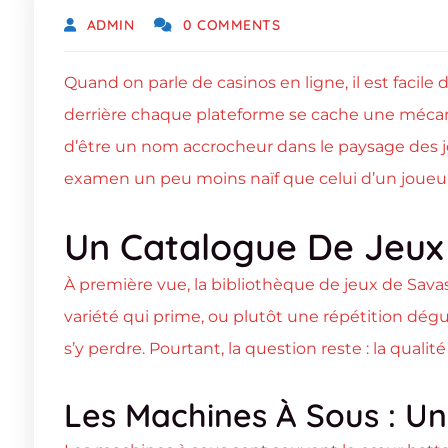
ADMIN
0 COMMENTS
Quand on parle de casinos en ligne, il est facil
derrière chaque plateforme se cache une mécan
d’être un nom accrocheur dans le paysage des jeu
examen un peu moins naïf que celui d’un joueur
Un Catalogue De Jeux 
À première vue, la bibliothèque de jeux de Sava
variété qui prime, ou plutôt une répétition dégu
s’y perdre. Pourtant, la question reste : la qualité
Les Machines À Sous : Un