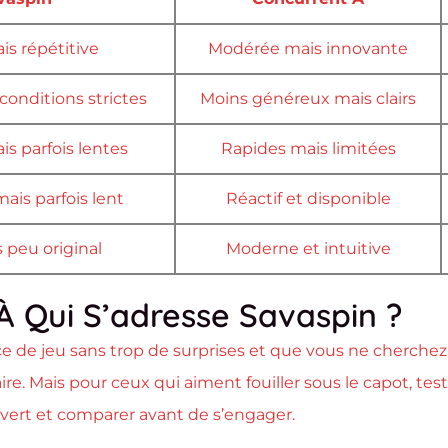
is répétitive
Modérée mais innovante
 conditions strictes
Moins généreux mais clairs
is parfois lentes
Rapides mais limitées
ais parfois lent
Réactif et disponible
s peu original
Moderne et intuitive
 À Qui S’adresse Savaspin ?
e de jeu sans trop de surprises et que vous ne cherchez
aire. Mais pour ceux qui aiment fouiller sous le capot, t
uvert et comparer avant de s’engager.