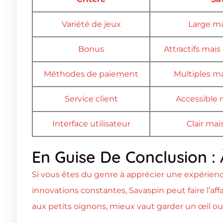
Variété de jeux
Large ma
Bonus
Attractifs mais
Méthodes de paiement
Multiples ma
Service client
Accessible m
Interface utilisateur
Clair mai
En Guise De Conclusion :
Si vous êtes du genre à apprécier une expérienc
innovations constantes, Savaspin peut faire l’aff
aux petits oignons, mieux vaut garder un œil o