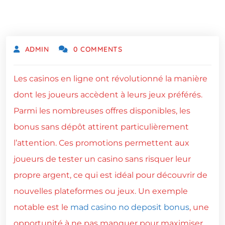
ADMIN
0 COMMENTS
Les casinos en ligne ont révolutionné la manière
dont les joueurs accèdent à leurs jeux préférés.
Parmi les nombreuses offres disponibles, les
bonus sans dépôt attirent particulièrement
l’attention. Ces promotions permettent aux
joueurs de tester un casino sans risquer leur
propre argent, ce qui est idéal pour découvrir de
nouvelles plateformes ou jeux. Un exemple
notable est le
mad casino no deposit bonus
, une
opportunité à ne pas manquer pour maximiser