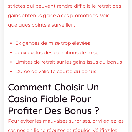
strictes qui peuvent rendre difficile le retrait des
gains obtenus grâce à ces promotions. Voici
quelques points à surveiller :
Exigences de mise trop élevées
Jeux exclus des conditions de mise
Limites de retrait sur les gains issus du bonus
Durée de validité courte du bonus
Comment Choisir Un
Casino Fiable Pour
Profiter Des Bonus ?
Pour éviter les mauvaises surprises, privilégiez les
casinos en ligne réputés et régulés. Vérifiez les