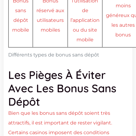
Bonus
Bonus
l’utilisation
moins
sans
réservé aux
de
généreux q
dépôt
utilisateurs
l’application
les autres
mobile
mobiles
ou du site
bonus
mobile
Différents types de bonus sans dépôt
Les Pièges À Éviter
Avec Les Bonus Sans
Dépôt
Bien que les bonus sans dépôt soient très
attractifs, il est important de rester vigilant.
Certains casinos imposent des conditions